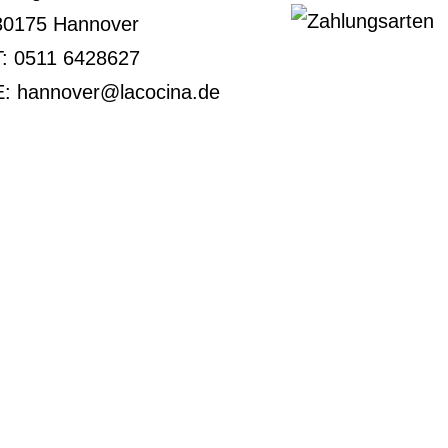
30175 Hannover
T:
0511 6428627
E:
hannover@lacocina.de